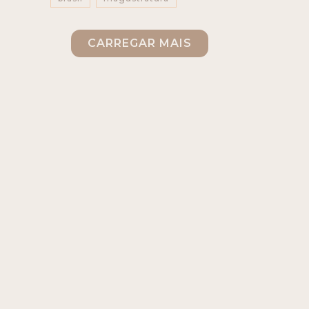
magistratura
CARREGAR MAIS
direito do trabalho
ansiedade
burnout
pressão
pejotização
proteção
modelagem
empreender
jurídico
visão
programa
trajetória
guia
livro
inovação
comunicação
humana
ia
juíza
talk show
linguagem simples
podcast
café com fibra
superação
justiça do trabalho