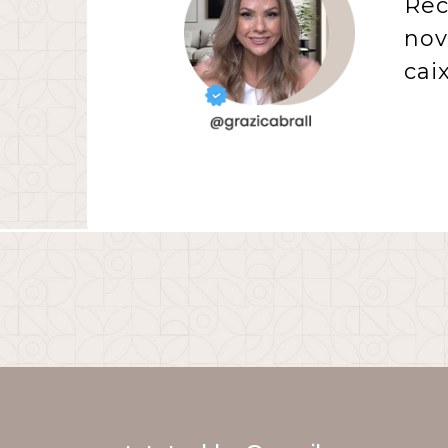
Rec
nov
cai