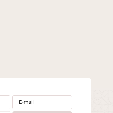
conip
assédio no trabalho
prevenção
capacitação
dignidade humana
cultura de respeito
agosto lilás
oab
assédio
ressoar
humanização
record tv
escalabilidade empresarial
conformidade trabalhista
inteligência artificial
riscos psicossociais
segurança no trabalho
trt