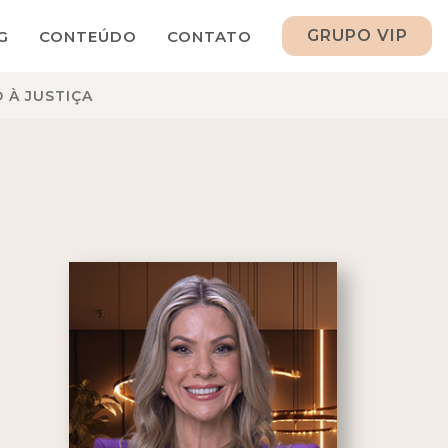
GRUPO VIP
G
CONTEÚDO
CONTATO
Livros
 À JUSTIÇA
eBook
Vídeos
Podcasts
Saiu
na
Mídia
Agenda
Assessoria
de
imprensa