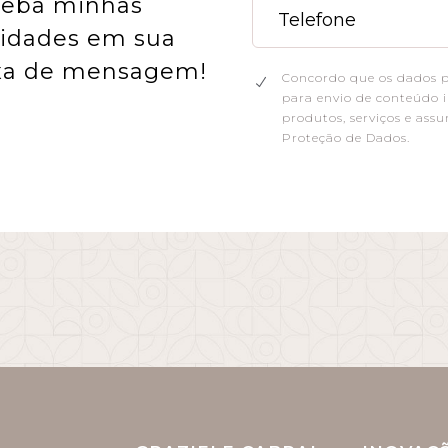
eba minhas
idades em sua
xa de mensagem!
Concordo que os dados pe
para envio de conteúdo in
produtos, serviços e assu
Proteção de Dados.