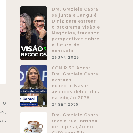
Dra. Graziele Cabral
se junta a Janguiê
Diniz para estrear
o programa Visão e
Negócios, trazendo
perspectivas sobre
o futuro do
mercado
26 JAN 2026
CONIP 30 Anos:
Dra. Graziele Cabral
destaca
expectativas e
avanços debatidos
na edição 2025
, o
24 SET 2025
es,
Dra. Graziele Cabral
das
revela sua jornada
de superação no
Café com Fibra