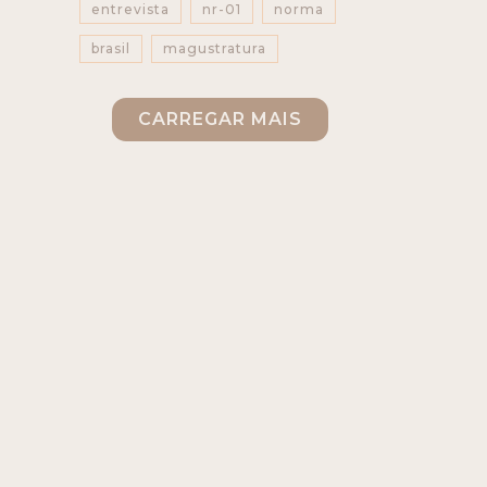
entrevista
nr-01
norma
brasil
magustratura
magistratura
CARREGAR MAIS
direito do trabalho
ansiedade
burnout
pressão
pejotização
proteção
modelagem
empreender
jurídico
visão
programa
trajetória
guia
livro
inovação
comunicação
humana
ia
juíza
talk show
linguagem simples
podcast
café com fibra