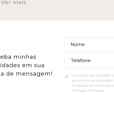
Ver mais
eba minhas
idades em sua
xa de mensagem!
Concordo que os dados pe
para envio de conteúdo in
produtos, serviços e assu
Proteção de Dados.