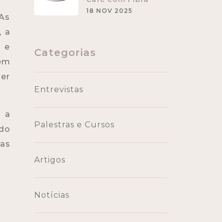
18 NOV 2025
 As
, a
 e
Categorias
 em
der
Entrevistas
o a
Palestras e Cursos
do
das
Artigos
Notícias