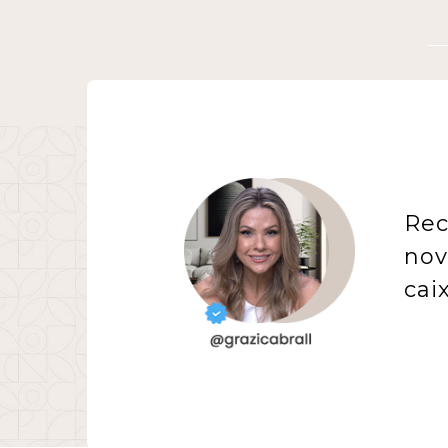
Rec
nov
cai