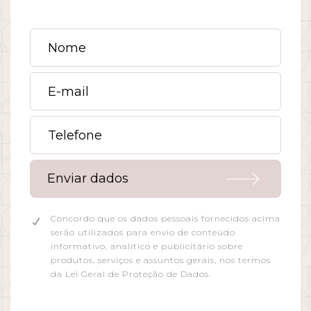
curso internacional
experiência
advogado trabalhista
gestão
práticas motivacionais
assédio moral
constrangimento
burnout
agronegócio
produtividade
geração z
mercado de trabalho
carreira
retenção
desenvolvimento
flexibilidade
liderança
propósito
Enviar dados
qualidade de vida
empresas
disponibilidade
descanso
trabalho
vida profissional
celular
Concordo que os dados pessoais fornecidos acima
serão utilizados para envio de conteúdo
rotina
equilíbrio
estágio
estagiário
informativo, analítico e publicitário sobre
produtos, serviços e assuntos gerais, nos termos
recesso
férias escolares
lei do estágio
da Lei Geral de Proteção de Dados.
bolsa-auxílio
julho
estudante