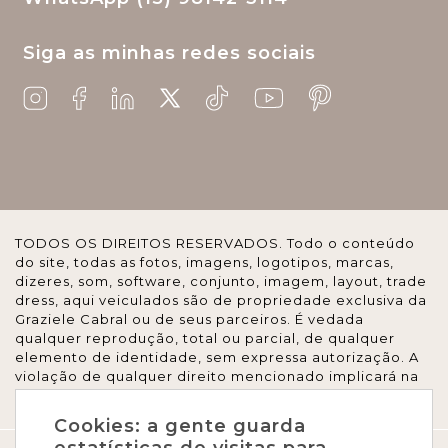
lei 3.207/57
vendas
inadimplência
Siga as minhas redes sociais
ambiente comercial
nr 01
atualizações nr 01
gestão de riscos
conformidade legal
saúde ocupacional
treinamento de equipe
palestra
cemp
descanso no trabalho
ti
pausas regulares
ambientes de tecnologia
TODOS OS DIREITOS RESERVADOS. Todo o conteúdo
festa junina empresa
eventos corporativos
do site, todas as fotos, imagens, logotipos, marcas,
participação obrigatória
segurança no trabalho
dizeres, som, software, conjunto, imagem, layout, trade
dress, aqui veiculados são de propriedade exclusiva da
postura profissional
liberdade de escolha
Graziele Cabral ou de seus parceiros. É vedada
qualquer reprodução, total ou parcial, de qualquer
integração de equipe
corpus christi
elemento de identidade, sem expressa autorização. A
violação de qualquer direito mencionado implicará na
feriado nacional
feriado municipal
brasil
responsabilização cível e criminal nos termos da Lei.
Cookies: a gente guarda
datas religiosas
jornadas de trabalho